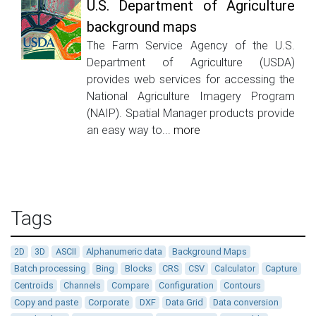
U.S. Department of Agriculture
background maps
The Farm Service Agency of the U.S.
Department of Agriculture (USDA)
provides web services for accessing the
National Agriculture Imagery Program
(NAIP). Spatial Manager products provide
an easy way to...
more
Tags
2D
3D
ASCII
Alphanumeric data
Background Maps
Batch processing
Bing
Blocks
CRS
CSV
Calculator
Capture
Centroids
Channels
Compare
Configuration
Contours
Copy and paste
Corporate
DXF
Data Grid
Data conversion