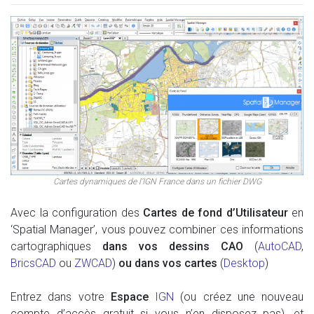
Cartes dynamiques de l’IGN France dans un fichier DWG
Avec la configuration des
Cartes de fond d’Utilisateur
en
‘Spatial Manager’, vous pouvez combiner ces informations
cartographiques
dans vos dessins CAO
(
AutoCAD
,
BricsCAD
ou
ZWCAD
)
ou dans vos cartes
(
Desktop
)
Entrez dans votre
Espace
IGN
(ou créez une nouveau
compte d’accès gratuit si vous n’en disposez pas), et