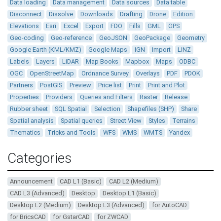
Data loading
Data management
Data sources
Data table
Disconnect
Dissolve
Downloads
Drafting
Drone
Edition
Elevations
Esri
Excel
Export
FDO
Fills
GML
GPS
Geo-coding
Geo-reference
GeoJSON
GeoPackage
Geometry
Google Earth (KML/KMZ)
Google Maps
IGN
Import
LINZ
Labels
Layers
LiDAR
Map Books
Mapbox
Maps
ODBC
OGC
OpenStreetMap
Ordnance Survey
Overlays
PDF
PDOK
Partners
PostGIS
Preview
Price list
Print
Print and Plot
Properties
Providers
Queries and Filters
Raster
Release
Rubber sheet
SQL Spatial
Selection
Shapefiles (SHP)
Share
Spatial analysis
Spatial queries
Street View
Styles
Terrains
Thematics
Tricks and Tools
WFS
WMS
WMTS
Yandex
Categories
Announcement
CAD L1 (Basic)
CAD L2 (Medium)
CAD L3 (Advanced)
Desktop
Desktop L1 (Basic)
Desktop L2 (Medium)
Desktop L3 (Advanced)
for AutoCAD
for BricsCAD
for GstarCAD
for ZWCAD