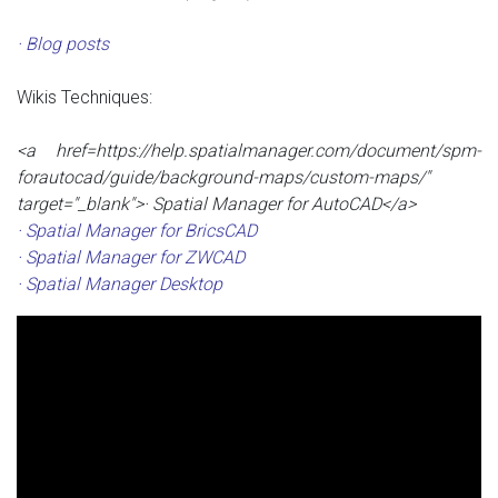
· Blog posts
Wikis Techniques:
<a href=https://help.spatialmanager.com/document/spm-
forautocad/guide/background-maps/custom-maps/"
target="_blank">· Spatial Manager for AutoCAD</a>
· Spatial Manager for BricsCAD
· Spatial Manager for ZWCAD
· Spatial Manager Desktop