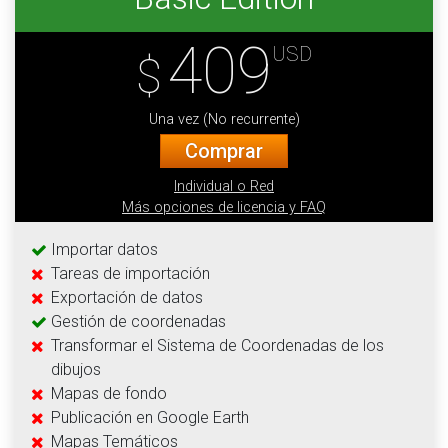
409
USD
$
Una vez (No recurrente)
Comprar
Individual o Red
Más opciones de licencia y FAQ
Importar datos
Tareas de importación
Exportación de datos
Gestión de coordenadas
Transformar el Sistema de Coordenadas de los
dibujos
Mapas de fondo
Publicación en Google Earth
Mapas Temáticos