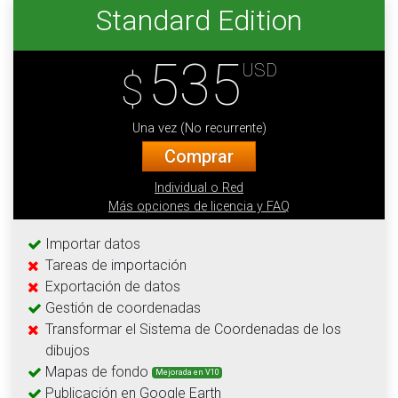
Standard Edition
535
USD
$
Una vez (No recurrente)
Comprar
Individual o Red
Más opciones de licencia y FAQ
Importar datos
Tareas de importación
Exportación de datos
Gestión de coordenadas
Transformar el Sistema de Coordenadas de los
dibujos
Mapas de fondo
Mejorada en V10
Publicación en Google Earth