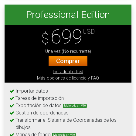
Professional Edition
699
USD
$
Una vez (No recurrente)
Comprar
Individual o Red
Más opciones de licencia y FAQ
Importar datos
Tareas de importación
Exportación de datos
Mejorada en V10
Gestión de coordenadas
Transformar el Sistema de Coordenadas de los
dibujos
Mapas de fondo
Mejorada en V10