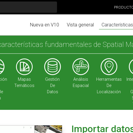
PRODUCT
Nueva en V10
Vista general
Características
características fundamentales de Spatial 
ción
Mapas
Gestión
Análisis
Herramientas
Int
Temáticos
De
Espacial
De
le
Datos
Localización
G
h
Importar dato