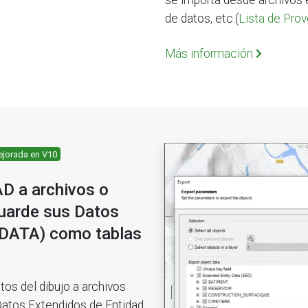
se importa desde archivos 
de datos, etc.(
Lista de Pro
Más información
jorada en V10
D a archivos o
guarde sus Datos
XDATA) como tablas
os del dibujo a archivos
Datos Extendidos de Entidad