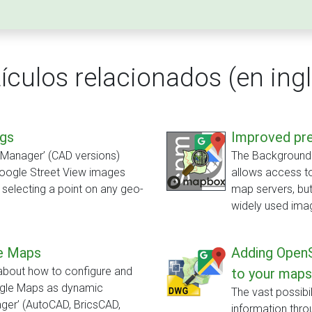
tículos relacionados (en ingl
ngs
Improved pr
l Manager’ (CAD versions)
The Background M
Google Street View images
allows access 
y selecting a point on any geo-
map servers, bu
widely used ima
le Maps
Adding Open
 about how to configure and
to your maps
ogle Maps as dynamic
The vast possibi
ger’ (AutoCAD, BricsCAD,
information throu