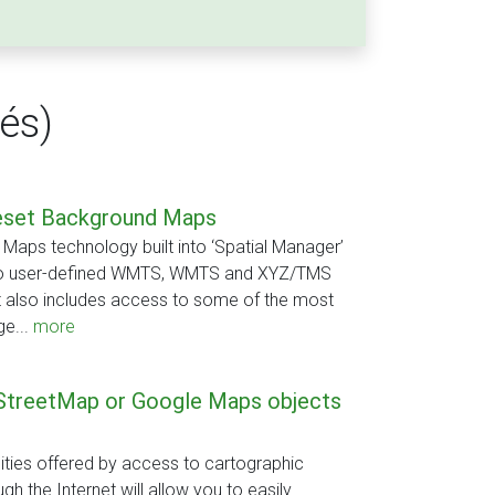
és)
eset Background Maps
aps technology built into ‘Spatial Manager’
to user-defined WMTS, WMTS and XYZ/TMS
t also includes access to some of the most
ge...
more
StreetMap or Google Maps objects
lities offered by access to cartographic
gh the Internet will allow you to easily