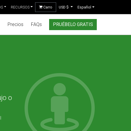
OS
RECURSOS
Carro
USD $
Español
Precios
FAQs
PRUÉBELO GRATIS
jo o
l