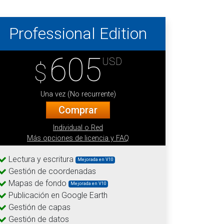
Professional Edition
605
USD
$
Una vez (No recurrente)
Comprar
Individual o Red
Más opciones de licencia y FAQ
Lectura y escritura
Mejorada en V10
Gestión de coordenadas
Mapas de fondo
Mejorada en V10
Publicación en Google Earth
Gestión de capas
Gestión de datos