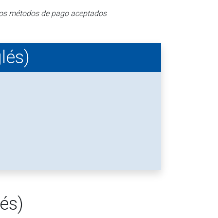
e los métodos de pago aceptados
lés)
és)