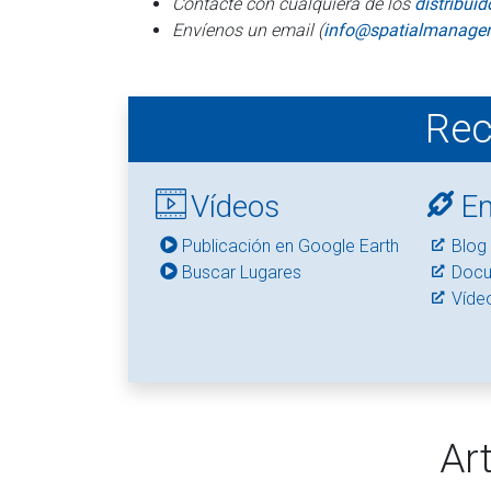
Contacte con cualquiera de los
distribui
Envíenos un email (
info@spatialmanage
Rec
Vídeos
En
Publicación en Google Earth
Blog
Buscar Lugares
Docu
Víde
Ar