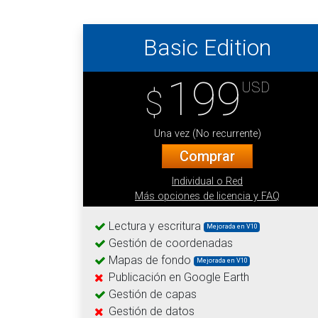
Basic Edition
199
USD
$
Una vez (No recurrente)
Comprar
Individual o Red
Más opciones de licencia y FAQ
Lectura y escritura
Mejorada en V10
Gestión de coordenadas
Mapas de fondo
Mejorada en V10
Publicación en Google Earth
Gestión de capas
Gestión de datos