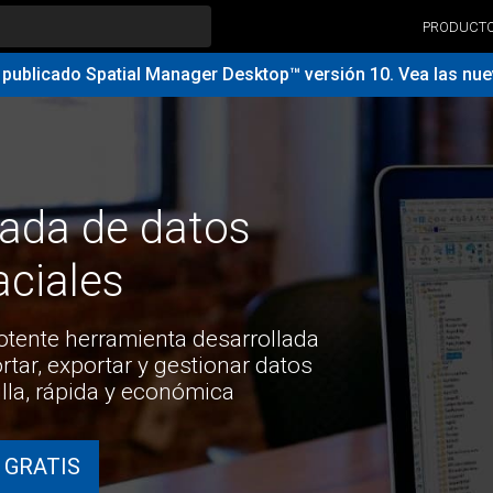
PRODUCT
ublicado Spatial Manager Desktop™ versión 10. Vea las nue
ada de datos
ciales
otente herramienta desarrollada
tar, exportar y gestionar datos
lla, rápida y económica
 GRATIS