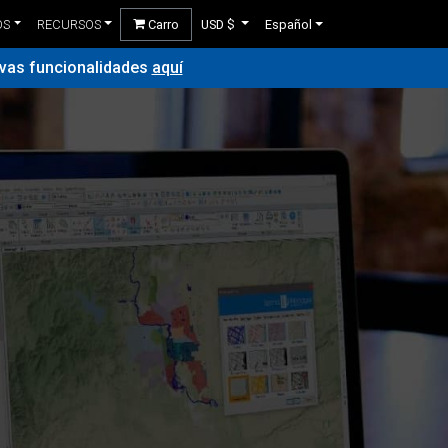
OS
RECURSOS
Carro
USD $
Español
vas funcionalidades
aquí