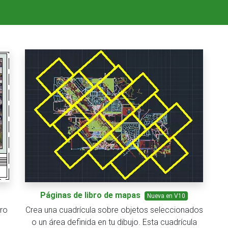
Páginas de libro de mapas
Nueva en V10
ro
Crea una cuadrícula sobre objetos seleccionados
o un área definida en tu dibujo. Esta cuadrícula