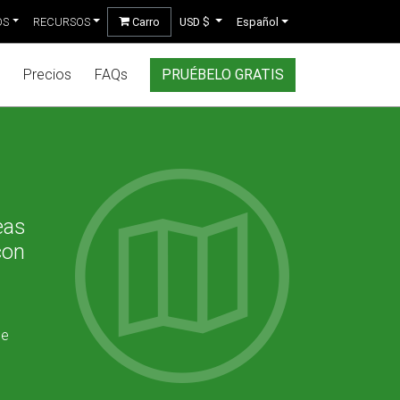
OS
RECURSOS
Carro
USD $
Español
Precios
FAQs
PRUÉBELO GRATIS
eas
con
de