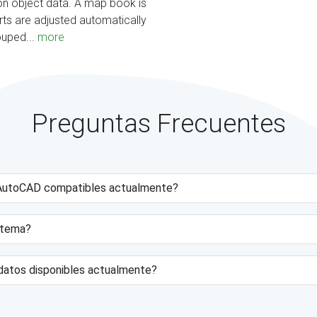
n object data. A map book is
rts are adjusted automatically
ouped...
more
Preguntas Frecuentes
e AutoCAD compatibles actualmente?
istema?
datos disponibles actualmente?