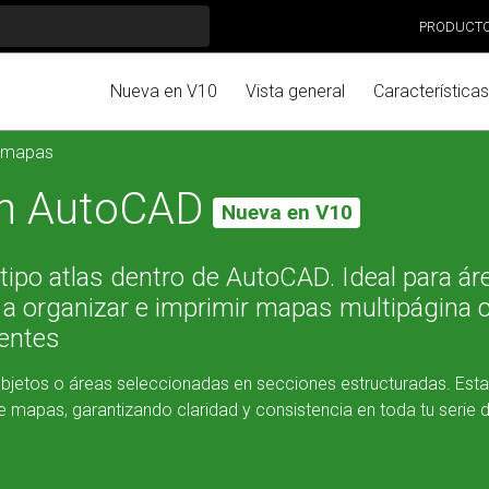
PRODUCT
Nueva en V10
Vista general
Características
e mapas
en AutoCAD
Nueva en V10
ipo atlas dentro de AutoCAD. Ideal para ár
 a organizar e imprimir mapas multipágina 
tentes
 objetos o áreas seleccionadas en secciones estructuradas. Esta
e mapas, garantizando claridad y consistencia en toda tu serie 