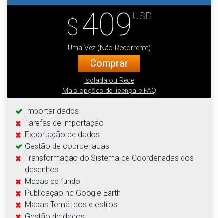
409
USD
$
Uma Vez (Não Recorrente)
Comprar
Isolada ou Rede
Mais opções de licença e FAQ
Importar dados
Tarefas de importação
Exportação de dados
Gestão de coordenadas
Transformação do Sistema de Coordenadas dos
desenhos
Mapas de fundo
Publicação no Google Earth
Mapas Temáticos e estilos
Gestão de dados