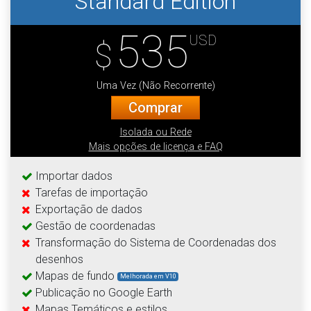
Standard Edition
535
USD
$
Uma Vez (Não Recorrente)
Comprar
Isolada ou Rede
Mais opções de licença e FAQ
Importar dados
Tarefas de importação
Exportação de dados
Gestão de coordenadas
Transformação do Sistema de Coordenadas dos
desenhos
Mapas de fundo
Melhorada em V10
Publicação no Google Earth
Mapas Temáticos e estilos