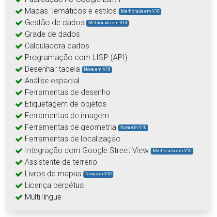
Mapas Temáticos e estilos
Melhorada em V10
Gestão de dados
Melhorada em V10
Grade de dados
Calculadora dados
Programação com LISP (API)
Desenhar tabela
Nova em V10
Análise espacial
Ferramentas de desenho
Etiquetagem de objetos
Ferramentas de imagem
Ferramentas de geometria
Nova em V10
Ferramentas de localização
Integração com Google Street View
Melhorada em V10
Assistente de terreno
Livros de mapas
Nova em V10
Licença perpétua
Multi língüe