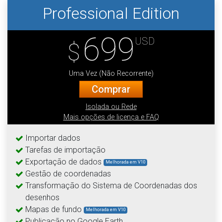
Professional Edition
699
USD
$
Uma Vez (Não Recorrente)
Comprar
Isolada ou Rede
Mais opções de licença e FAQ
Importar dados
Tarefas de importação
Exportação de dados
Melhorada em V10
Gestão de coordenadas
Transformação do Sistema de Coordenadas dos
desenhos
Mapas de fundo
Melhorada em V10
Publicação no Google Earth