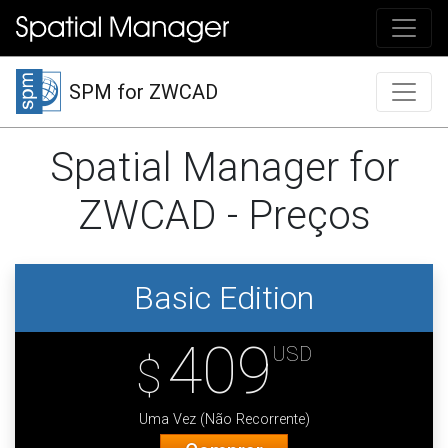
SPM for ZWCAD
Spatial Manager for
ZWCAD - Preços
Basic Edition
409
USD
$
Uma Vez (Não Recorrente)