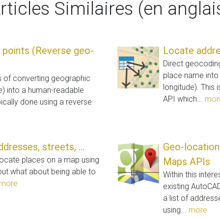
rticles Similaires (en anglai
 points (Reverse geo-
Locate addre
Direct geocoding
place name into 
 of converting geographic
longitude). This 
de) into a human-readable
API which...
mor
ically done using a reverse
dresses, streets, ...
Geo-location
o locate places on a map using
Maps APIs
but what about being able to
Within this inte
more
existing AutoCAD
a list of addres
using...
more