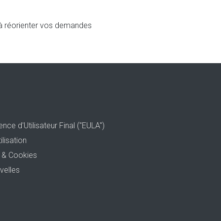
 à réorienter vos demandes
nce d'Utilisateur Final ("EULA")
ilisation
é & Cookies
velles