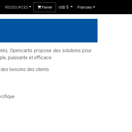
RESSOURCES
Panier
USD $
Francais
ntés, Opencartis propose des solutions pour
le, puissante et efficace
 des besoins des clients
cifique :