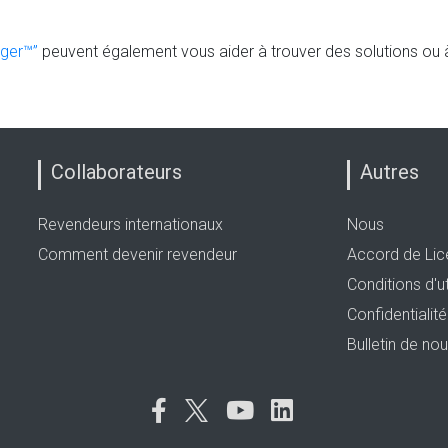
ager™”
peuvent également vous aider à trouver des solutions ou
Collaborateurs
Autres
Revendeurs internationaux
Nous
Comment devenir revendeur
Accord de Lice
Conditions d'ut
Confidentialit
Bulletin de nou