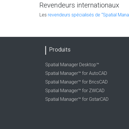
Revendeurs internationaux
Les
revendeurs spécialisés de “Spatial Man
Produits
Spatial Manager Desktop™
Spatial Manager™ for AutoCAD
Spatial Manager™ for BricsCAD
Spatial Manager™ for ZWCAD
Spatial Manager™ for GstarCAD