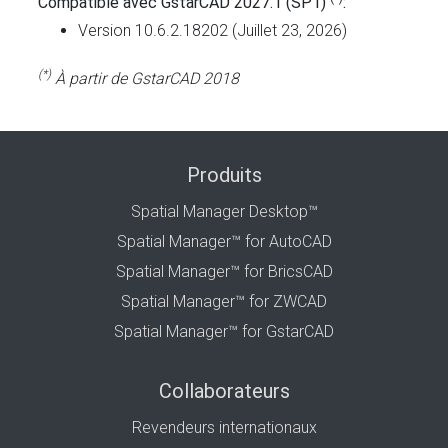
Compatible avec GstarCAD 2027.1 (SP1)
:
Version 10.6.2.18202 (Juillet 23, 2026)
(*)
À partir de GstarCAD 2018
Produits
Spatial Manager Desktop™
Spatial Manager™ for AutoCAD
Spatial Manager™ for BricsCAD
Spatial Manager™ for ZWCAD
Spatial Manager™ for GstarCAD
Collaborateurs
Revendeurs internationaux