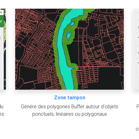
Zone tampon
du
Génére des polygones Buffer autour d'objets
P
es
ponctuels, linéaires ou polygonaux
o