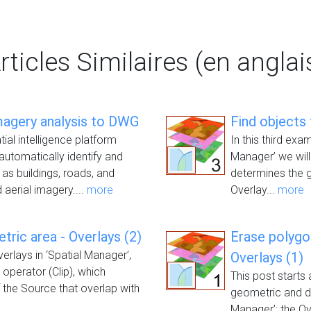
rticles Similaires (en anglai
magery analysis to DWG
Find objects 
al intelligence platform
In this third exa
o automatically identify and
Manager’ we will
as buildings, roads, and
determines the g
 aerial imagery....
more
Overlay...
more
tric area - Overlays (2)
Erase polygon
erlays in ‘Spatial Manager’,
Overlays (1)
 operator (Clip), which
This post starts
 the Source that overlap with
geometric and da
Manager’: the O