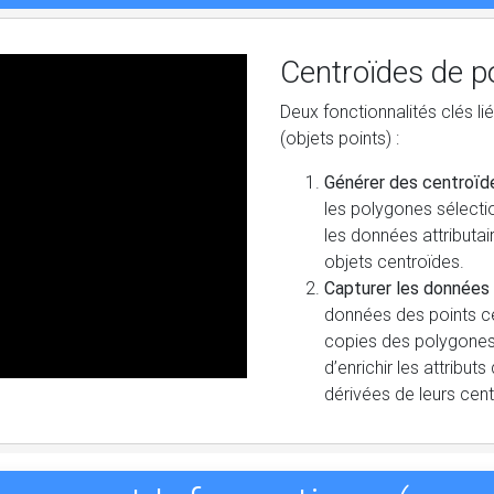
Centroïdes de p
Deux fonctionnalités clés l
(objets points) :
Générer des centroïde
les polygones sélect
les données attributa
objets centroïdes.
Capturer les données 
données des points ce
copies des polygones 
d’enrichir les attribu
dérivées de leurs cent