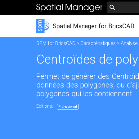
Spatial Manager for BricsCAD
SPM for BricsCAD
>
Caractéristiques
>
Analyse 
Centroïdes de pol
Permet de générer des Centroïd
données des polygones, ou d'aj
polygones qui les contiennent
Editions:
Professional