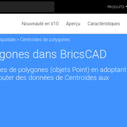
PRODUITS
Nouveauté en V10
Aperçu
Caractéristiques
spatiale
> Centroïdes de polygones
ygones dans BricsCAD
es de polygones (objets Point) en adoptant
outer des données de Centroïdes aux