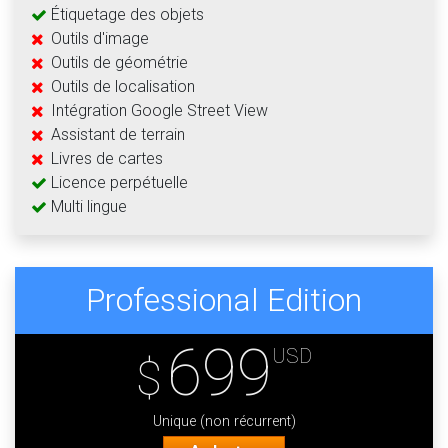
Étiquetage des objets
Outils d'image
Outils de géométrie
Outils de localisation
Intégration Google Street View
Assistant de terrain
Livres de cartes
Licence perpétuelle
Multi lingue
Professional Edition
699
USD
$
Unique (non récurrent)