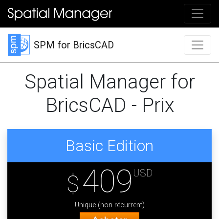
SPM for BricsCAD
Spatial Manager for
BricsCAD - Prix
Basic Edition
409
USD
$
Unique (non récurrent)