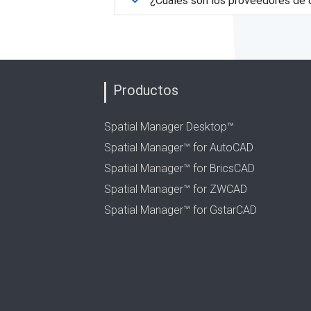
¿Cuáles son los proveedores de 
Productos
Spatial Manager Desktop™
Spatial Manager™ for AutoCAD
Spatial Manager™ for BricsCAD
Spatial Manager™ for ZWCAD
Spatial Manager™ for GstarCAD