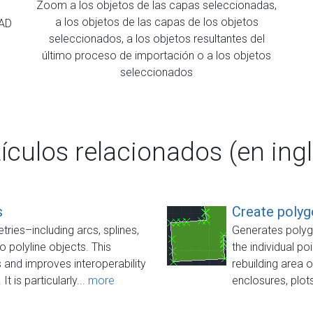
Zoom a los objetos de las capas seleccionadas,
a los objetos de las capas de los objetos
CAD
seleccionados, a los objetos resultantes del
último proceso de importación o a los objetos
seleccionados
tículos relacionados (en ingl
s
Create polyg
ies–including arcs, splines,
Generates polygo
to polyline objects. This
the individual po
s and improves interoperability
rebuilding area 
 is particularly...
more
enclosures, plots