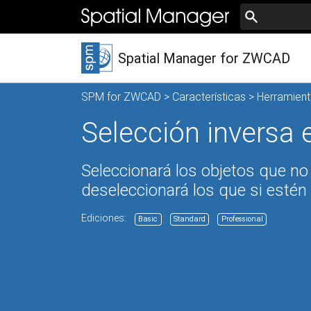
Spatial Manager for ZWCAD
SPM for ZWCAD
>
Características
>
Herramient
Selección invers
Seleccionará los objetos que no
deseleccionará los que si estén
Ediciones:
Basic
Standard
Professional