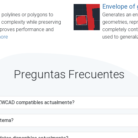
Envelope of
 polylines or polygons to
Generates an en
g complexity while preserving
geometries, repr
 improves performance and
completely cont
ore
used to generaliz
Preguntas Frecuentes
e ZWCAD compatibles actualmente?
istema?