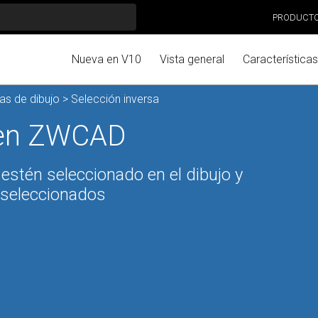
PRODUCT
Nueva en V10
Vista general
Características
as de dibujo
> Selección inversa
a en ZWCAD
 estén seleccionado en el dibujo y
 seleccionados