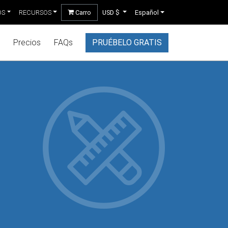
OS
RECURSOS
Carro
USD $
Español
Precios
FAQs
PRUÉBELO GRATIS