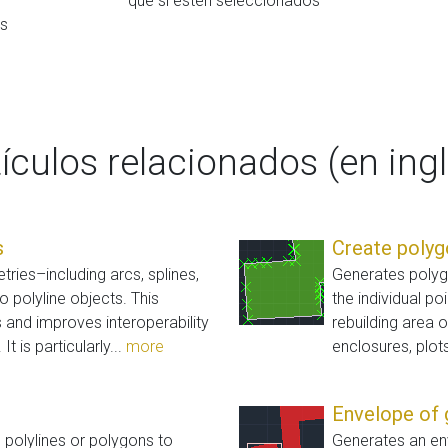
que si estén seleccionados
os
tículos relacionados (en ingl
s
Create polyg
ies–including arcs, splines,
Generates polygo
to polyline objects. This
the individual po
s and improves interoperability
rebuilding area 
 is particularly...
more
enclosures, plots
Envelope of
 polylines or polygons to
Generates an en