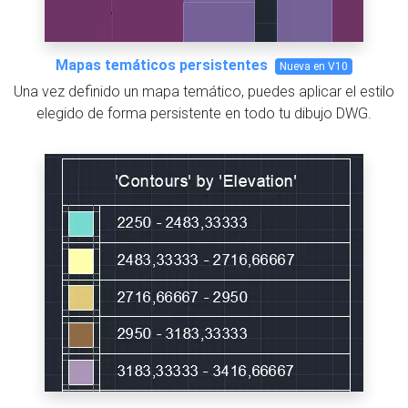
Mapas temáticos persistentes
Nueva en V10
Una vez definido un mapa temático, puedes aplicar el estilo
elegido de forma persistente en todo tu dibujo DWG.