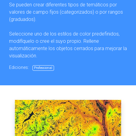
Se pueden crear diferentes tipos de temáticos por
valores de campo fijos (categorizados) o por rangos
(graduados).
Seleccione uno de los estilos de color predefinidos,
modifíquelo o cree el suyo propio. Rellene
automáticamente los objetos cerrados para mejorar la
visualización.
Ediciones:
Professional