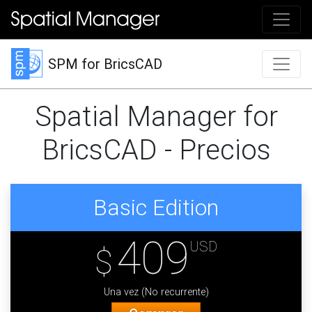
SPM for BricsCAD
Spatial Manager for
BricsCAD - Precios
Basic Edition
409
USD
$
Una vez (No recurrente)