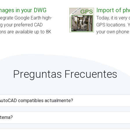
images in your DWG
Import of ph
tegrate Google Earth high-
Today, it is ve
ng your preferred CAD
GPS locations. Y
ons are available up to 8K
your own phone o
Preguntas Frecuentes
e AutoCAD compatibles actualmente?
istema?