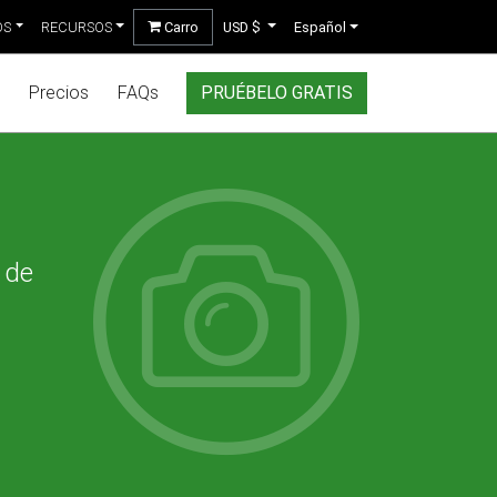
OS
RECURSOS
Carro
USD $
Español
Precios
FAQs
PRUÉBELO GRATIS
 de