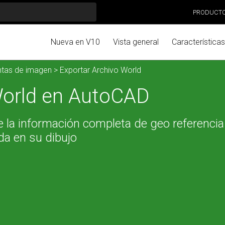
PRODUCT
Nueva en V10
Vista general
Características
ntas de imagen
> Exportar Archivo World
World en AutoCAD
e la información completa de geo referencia
da en su dibujo