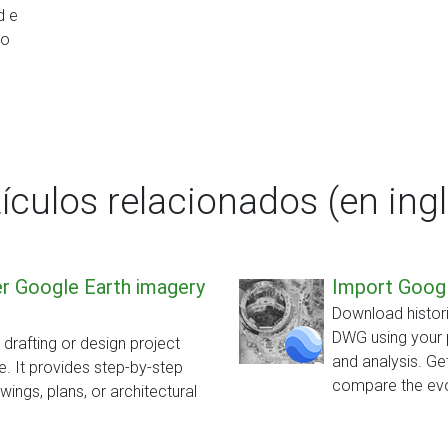
d e
vo
s
tículos relacionados (en ingl
ver Google Earth imagery
Import Googl
Download histori
DWG using your 
a drafting or design project
and analysis. Ge
. It provides step-by-step
compare the evo
ings, plans, or architectural