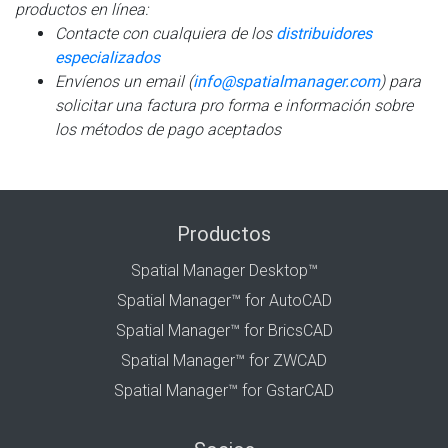
productos en línea:
Contacte con cualquiera de los
distribuidores
especializados
Envíenos un email (
info@spatialmanager.com
) para
solicitar una factura pro forma e información sobre
los métodos de pago aceptados
Productos
Spatial Manager Desktop™
Spatial Manager™ for AutoCAD
Spatial Manager™ for BricsCAD
Spatial Manager™ for ZWCAD
Spatial Manager™ for GstarCAD