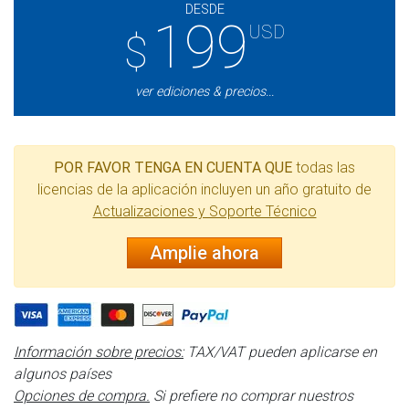
DESDE
199
USD
$
ver ediciones & precios...
POR FAVOR TENGA EN CUENTA QUE
todas las
licencias de la aplicación incluyen un año gratuito de
Actualizaciones y Soporte Técnico
Amplie ahora
Información sobre precios:
TAX/VAT pueden aplicarse en
algunos países
Opciones de compra.
Si prefiere no comprar nuestros