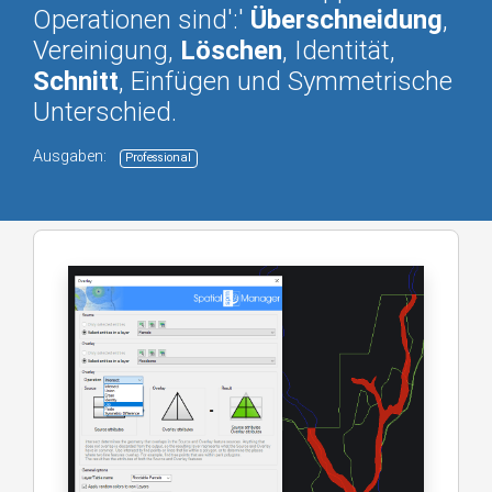
Operationen sind':'
Überschneidung
,
Vereinigung,
Löschen
, Identität,
Schnitt
, Einfügen und Symmetrische
Unterschied.
Ausgaben:
Professional