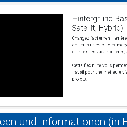
Hintergrund Bas
Satellit, Hybrid)
Changez facilement l’arrièr
couleurs unies ou des imag
compris les vues routières, s
Cette flexibilité vous perm
travail pour une meilleure 
projets.
cen und Informationen (in E