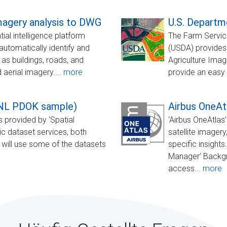
magery analysis to DWG
U.S. Departm
al intelligence platform
The Farm Service
o automatically identify and
(USDA) provides
as buildings, roads, and
Agriculture Ima
 aerial imagery....
more
provide an easy 
(NL PDOK sample)
Airbus OneAt
ls provided by ‘Spatial
‘Airbus OneAtlas
c dataset services, both
satellite imagery
will use some of the datasets
specific insights
Manager’ Backgr
access...
more