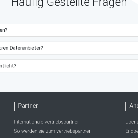
Häufig Gestellte Fragen
gen?
baren Datenanbieter?
ntlicht?
Partner
An
Internationale vertriebspartner
Über 
So werden sie zum vertriebspartner
Endbe