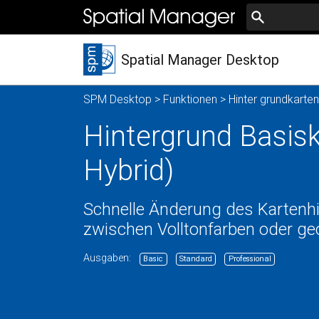
Spatial Manager Desktop
SPM Desktop
>
Funktionen
>
Hinter grundkarten
Hintergrund Basiska
Hybrid)
Schnelle Änderung des Kartenhi
zwischen Volltonfarben oder geo
Ausgaben:
Basic
Standard
Professional