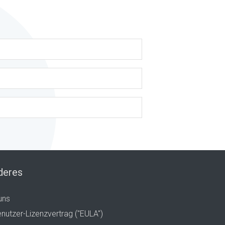
deres
uns
nutzer-Lizenzvertrag ("EULA")