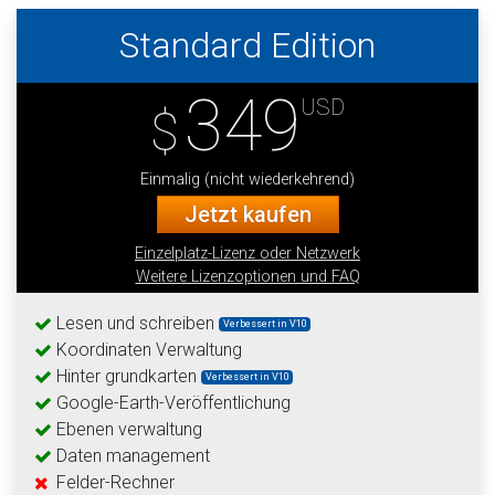
Standard Edition
349
USD
$
Einmalig (nicht wiederkehrend)
Jetzt kaufen
Einzelplatz-Lizenz oder Netzwerk
Weitere Lizenzoptionen und FAQ
Lesen und schreiben
Verbessert in V10
Koordinaten Verwaltung
Hinter grundkarten
Verbessert in V10
Google-Earth-Veröffentlichung
Ebenen verwaltung
Daten management
Felder-Rechner