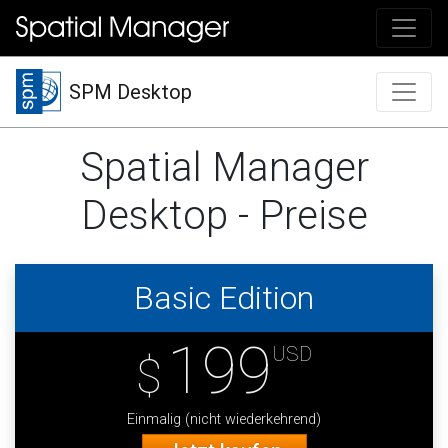
SPM Desktop
Spatial Manager
Desktop - Preise
Basic Edition
199
USD
$
Einmalig (nicht wiederkehrend)