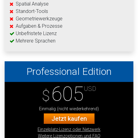
Spatial Analyse
Standort-Tools
Geometriewerkzeuge
Aufgaben & Prozesse
Unbefristete Lizenz
Mehrere Sprachen
Professional Edition
605
USD
$
Einmalig (nicht wiederkehrend)
Jetzt kaufen
Einzelplatz-Lizenz oder Netzwerk
Weitere Lizenzoptionen und FAQ