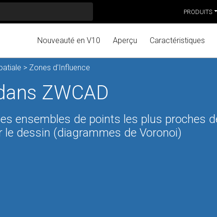
PRODUITS
Nouveauté en V10
Aperçu
Caractéristiques
patiale
> Zones d'Influence
e dans ZWCAD
les ensembles de points les plus proches d
ur le dessin (diagrammes de Voronoi)