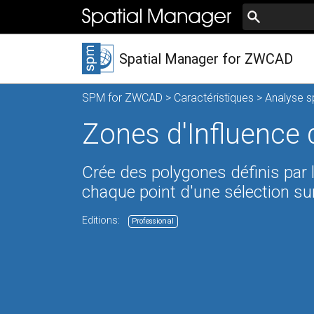
Spatial Manager for ZWCAD
SPM for ZWCAD
>
Caractéristiques
>
Analyse s
Zones d'Influenc
Crée des polygones définis par 
chaque point d'une sélection s
Editions:
Professional