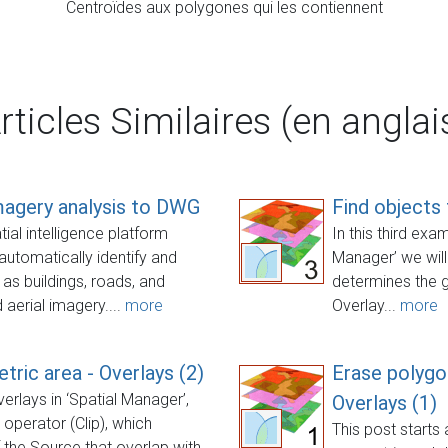
Centroïdes aux polygones qui les contiennent
rticles Similaires (en anglai
magery analysis to DWG
Find objects 
al intelligence platform
In this third exa
o automatically identify and
Manager’ we will
as buildings, roads, and
determines the g
 aerial imagery....
more
Overlay...
more
tric area - Overlays (2)
Erase polygon
erlays in ‘Spatial Manager’,
Overlays (1)
 operator (Clip), which
This post starts
 the Source that overlap with