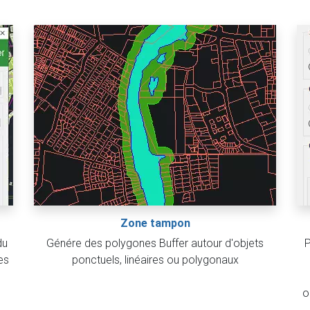
Zone tampon
du
Génére des polygones Buffer autour d'objets
P
es
ponctuels, linéaires ou polygonaux
o