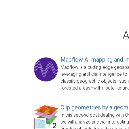
A
Mapflow AI mapping and i
Mapflow is a cutting-edge geospati
leveraging artificial intelligence t
classify geographic objects–such 
forested areas–within satellite and
Clip geometries by a geome
In this second post dealing with Ov
we will analyze another interesting
creates objects from the areas of