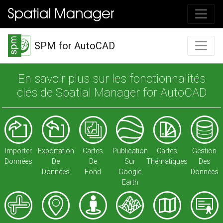
SPM for AutoCAD
En savoir plus sur les fonctionnalités
clés de Spatial Manager for AutoCAD
Importer
Exportation
Cartes
Publication
Cartes
Gestion
Données
De
De
Sur
Thématiques
Des
Données
Fond
Google
Données
Earth