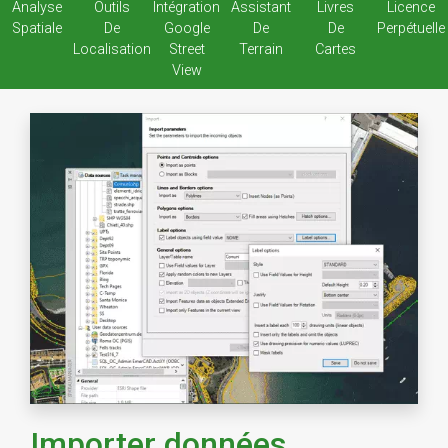
Analyse
Outils
Intégration
Assistant
Livres
Licence
Spatiale
De
Google
De
De
Perpétuelle
Localisation
Street
Terrain
Cartes
View
Importer données