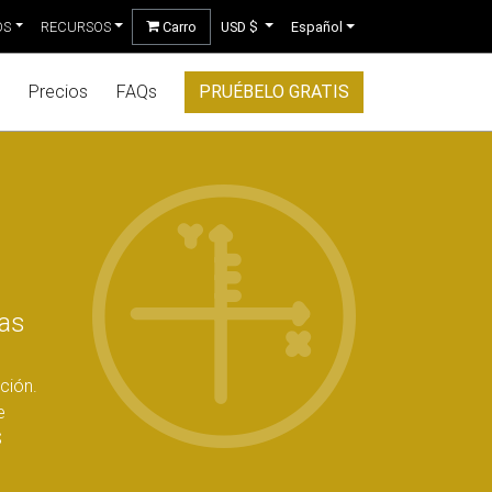
OS
RECURSOS
Carro
USD $
Español
Precios
FAQs
PRUÉBELO GRATIS
das
ción.
e
S