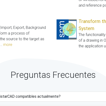
and reference po
Transform th
(Import, Export, Background
System
rform a process of
The functionalit
he source to the target as
of a drawing in 
..
more
the application 
Preguntas Frecuentes
e GstarCAD compatibles actualmente?