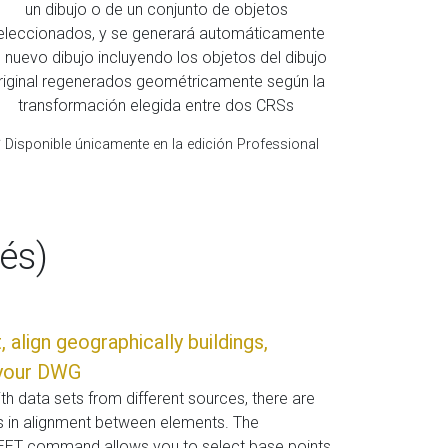
un dibujo o de un conjunto de objetos
eleccionados, y se generará automáticamente
 nuevo dibujo incluyendo los objetos del dibujo
riginal regenerados geométricamente según la
transformación elegida entre dos CRSs
 Disponible únicamente en la edición Professional
és)
 align geographically buildings,
n your DWG
h data sets from different sources, there are
s in alignment between elements. The
 command allows you to select base points