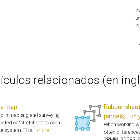
s
un
o
*
tículos relacionados (en ingl
se map
Rubber sheet,
od in mapping and surveying
parcels, ... i
usted or “stretched” to align
When working wit
e system. This...
more
often difference
SPMRUBBERSHEET