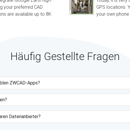
tegrate Google Earth high-
Today, it is ve
ng your preferred CAD
GPS locations. Y
ons are available up to 8K
your own phone o
Häufig Gestellte Fragen
tiblen ZWCAD-Apps?
gen?
baren Datenanbieter?