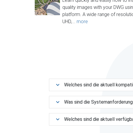
Learn quickly and easily how to in
quality images with your DWG usi
platform. A wide range of resoluti
UHD,...
more
Welches sind die aktuell kompa
Was sind die Systemanforderun
Welches sind die aktuell verfüg