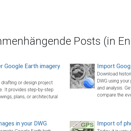
menhängende Posts (in Eng
ver Google Earth imagery
Import Googl
Download histori
DWG using your 
a drafting or design project
and analysis. Ge
. It provides step-by-step
compare the evo
ings, plans, or architectural
images in your DWG
Import of ph