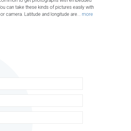
ry common to get photographs with embedded
ou can take these kinds of pictures easily with
r camera. Latitude and longitude are...
more