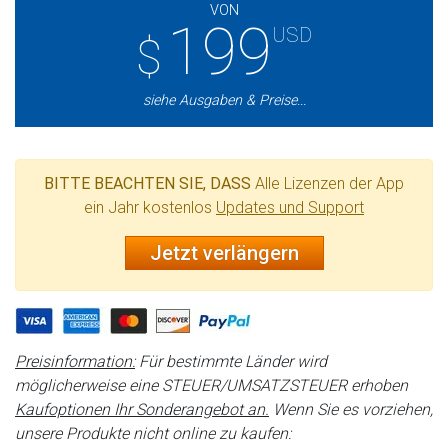
VON
199
USD
$
siehe Ausgaben & Preise...
BITTE BEACHTEN SIE, DASS
Alle Lizenzen der App
ein Jahr kostenlos
Updates und Support
Jetzt verlängern
Preisinformation:
Für bestimmte Länder wird
möglicherweise eine STEUER/UMSATZSTEUER erhoben
Kaufoptionen Ihr Sonderangebot an.
Wenn Sie es vorziehen,
unsere Produkte nicht online zu kaufen: