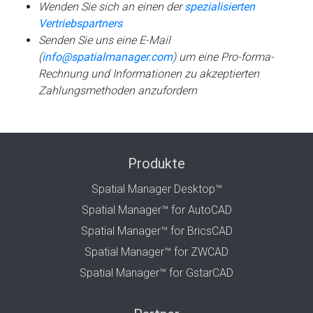
Wenden Sie sich an einen der
spezialisierten
Vertriebspartners
Senden Sie uns eine E-Mail
(
info@spatialmanager.com
) um eine Pro-forma-
Rechnung und Informationen zu akzeptierten
Zahlungsmethoden anzufordern
Produkte
Spatial Manager Desktop™
Spatial Manager™ for AutoCAD
Spatial Manager™ for BricsCAD
Spatial Manager™ for ZWCAD
Spatial Manager™ for GstarCAD