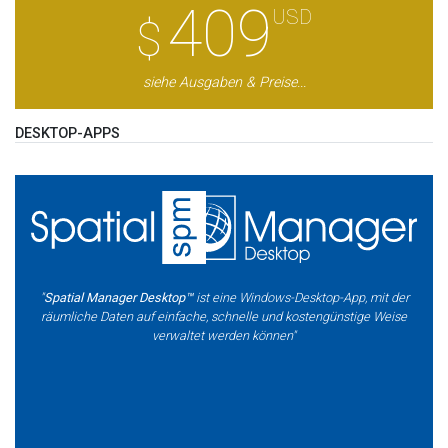
409
USD
$
siehe Ausgaben & Preise...
DESKTOP-APPS
"
Spatial Manager Desktop™
ist eine Windows-Desktop-App, mit der
räumliche Daten auf einfache, schnelle und kostengünstige Weise
verwaltet werden können"