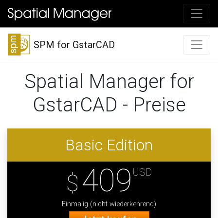
SPM for GstarCAD
Spatial Manager for
GstarCAD - Preise
Basic Edition
409
USD
$
Einmalig (nicht wiederkehrend)