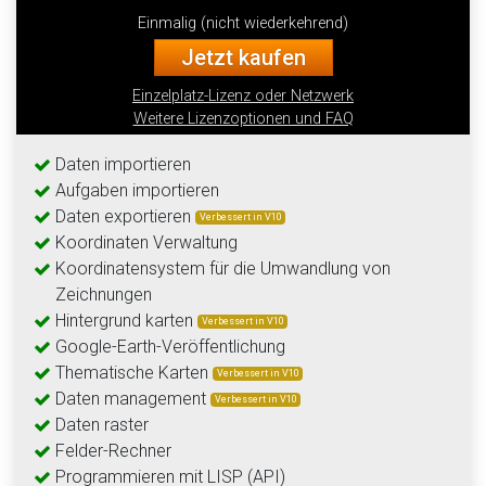
Einmalig (nicht wiederkehrend)
Jetzt kaufen
Einzelplatz-Lizenz oder Netzwerk
Weitere Lizenzoptionen und FAQ
Daten importieren
Aufgaben importieren
Daten exportieren
Verbessert in V10
Koordinaten Verwaltung
Koordinatensystem für die Umwandlung von
Zeichnungen
Hintergrund karten
Verbessert in V10
Google-Earth-Veröffentlichung
Thematische Karten
Verbessert in V10
Daten management
Verbessert in V10
Daten raster
Felder-Rechner
Programmieren mit LISP (API)