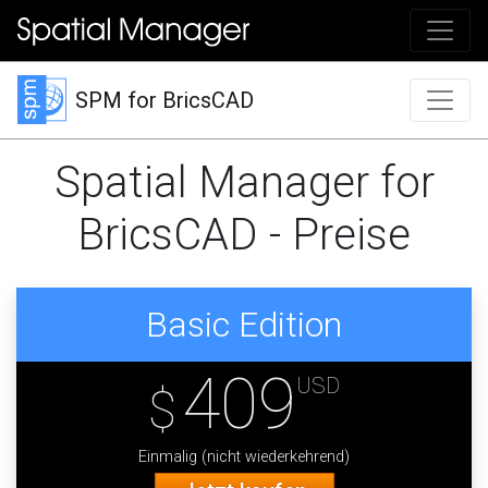
SPM for BricsCAD
Spatial Manager for
BricsCAD - Preise
Basic Edition
409
USD
$
Einmalig (nicht wiederkehrend)