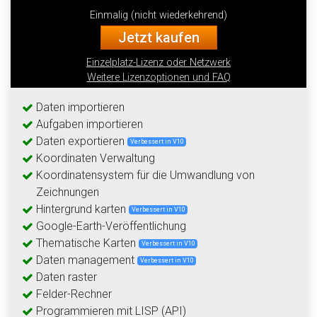
Einmalig (nicht wiederkehrend)
Jetzt kaufen
Einzelplatz-Lizenz oder Netzwerk
Weitere Lizenzoptionen und FAQ
Daten importieren
Aufgaben importieren
Daten exportieren
Verbessert in V10
Koordinaten Verwaltung
Koordinatensystem für die Umwandlung von
Zeichnungen
Hintergrund karten
Verbessert in V10
Google-Earth-Veröffentlichung
Thematische Karten
Verbessert in V10
Daten management
Verbessert in V10
Daten raster
Felder-Rechner
Programmieren mit LISP (API)