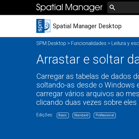
Spatial Manager Desktop
SPM Desktop
>
Funcionalidades
>
Leitura y esc
Arrastar e soltar
Carregar as tabelas de dados d
soltando-as desde o Windows e
carregar vários arquivos ao m
clicando duas vezes sobre eles
Edições:
Basic
Standard
Professional