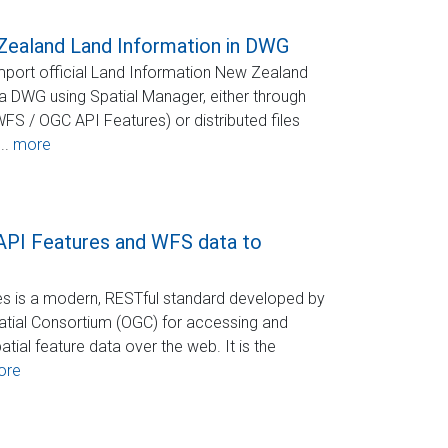
ealand Land Information in DWG
port official Land Information New Zealand
 a DWG using Spatial Manager, either through
FS / OGC API Features) or distributed files
..
more
API Features and WFS data to
s is a modern, RESTful standard developed by
tial Consortium (OGC) for accessing and
ial feature data over the web. It is the
ore