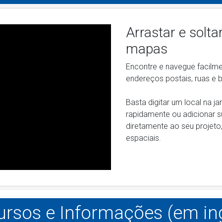
Arrastar e solt
mapas
Encontre e navegue facilm
endereços postais, ruas e 
Basta digitar um local na j
rapidamente ou adicionar s
diretamente ao seu projeto
espaciais.
rsos e Informações (em in