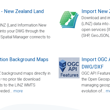
 - New Zealand Land
Import New Z
Download and im
(LINZ) data into
LINZ (Land Information New
open services (W
 into your DWG through the
(SHP, GeoJSON,.
 Spatial Manager connects to
tion Background Maps
Import OGC 
DWG/DXF
NZ background maps directly in
OGC API Feature
no prior tile download
the Open Geospa
cts to the LINZ WMTS
managing geospat
needed...
more
evolution of...
m