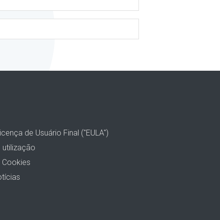
icença de Usuário Final ("EULA")
utilização
& Cookies
tícias