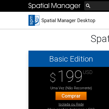
Spatial Manager Desktop
Spat
Basic Edition
199
USD
$
Uma Vez (Não Recorrente)
Comprar
Isolada ou Rede