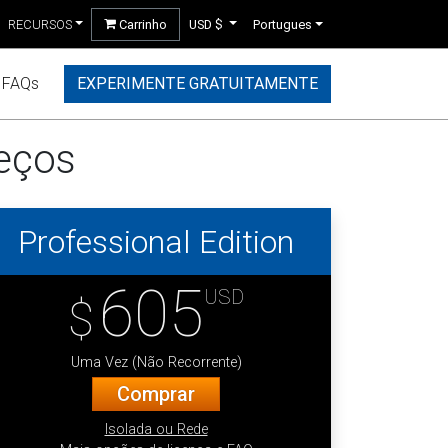
RECURSOS
Carrinho
USD $
Portugues
FAQs
EXPERIMENTE GRATUITAMENTE
reços
Professional Edition
605
USD
$
Uma Vez (Não Recorrente)
Comprar
Isolada ou Rede