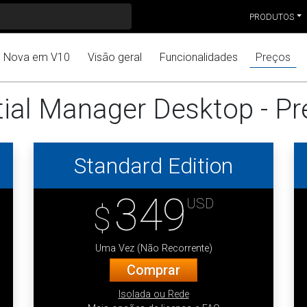
PRODUTOS
Nova em V10
Visão geral
Funcionalidades
Preços
ial Manager Desktop - P
Standard Edition
349
USD
$
Uma Vez (Não Recorrente)
Comprar
Isolada ou Rede