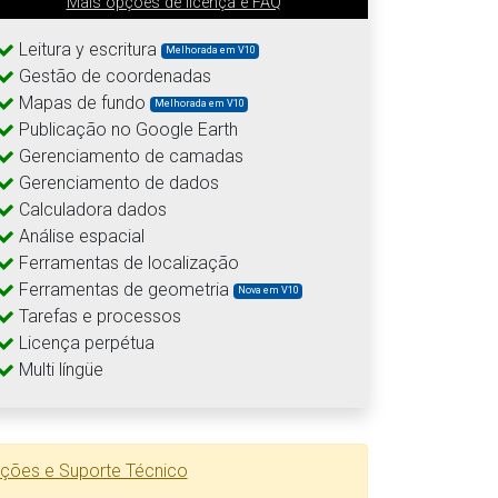
Mais opções de licença e FAQ
Leitura y escritura
Melhorada em V10
Gestão de coordenadas
Mapas de fundo
Melhorada em V10
Publicação no Google Earth
Gerenciamento de camadas
Gerenciamento de dados
Calculadora dados
Análise espacial
Ferramentas de localização
Ferramentas de geometria
Nova em V10
Tarefas e processos
Licença perpétua
Multi língüe
ações e Suporte Técnico