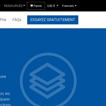
RESSOURCES
Panier
USD $
Francais
Prix
FAQs
ESSAYEZ GRATUITEMENT
 une
n, les
séparer
ections