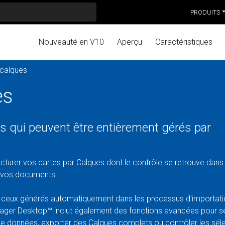
PRODUITS
Nouveauté en V10
Aperçu
Caractéristiques
 calques
es
s qui peuvent être entièrement gérés par
turer vos cartes par Calques dont le contrôle se retrouve dans
r vos documents.
 ceux générés automatiquement dans les processus d'importatio
al Manager Desktop™ inclut également des fonctions avancées pour 
 de données, exporter des Calques complets ou contrôler les sél