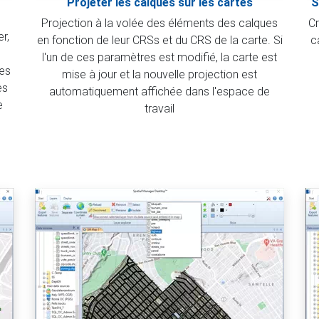
Projeter les calques sur les cartes
S
Projection à la volée des éléments des calques
Cr
r,
en fonction de leur CRSs et du CRS de la carte. Si
c
l'un de ces paramètres est modifié, la carte est
les
mise à jour et la nouvelle projection est
es
automatiquement affichée dans l'espace de
e
travail