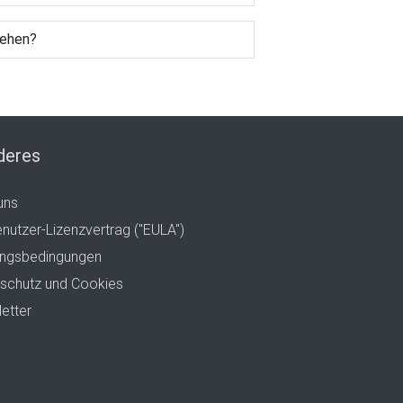
iehen?
deres
uns
nutzer-Lizenzvertrag ("EULA")
ngsbedingungen
schutz und Cookies
etter