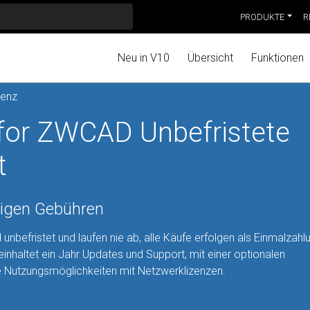
PRODUKTE
R
Neu in V10
Übersicht
Funktionen
zenz
for ZWCAD Unbefristete
t
ßigen Gebühren
nbefristet und laufen nie ab, alle Käufe erfolgen als Einmalzah
inhaltet ein Jahr Updates und Support, mit einer optionalen
le Nutzungsmöglichkeiten mit Netzwerklizenzen.