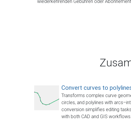
wiederkehrenden Gebühren oder Abonnemen
Zusam
Convert curves to polyline
Transforms complex curve geometr
circles, and polylines with arcs–in
conversion simplifies editing task
with both CAD and GIS workflows. It