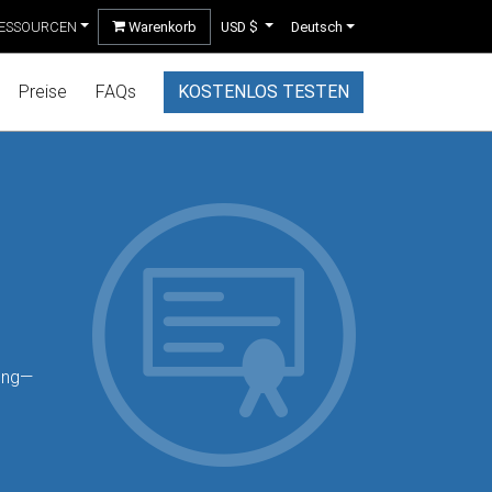
ESSOURCEN
Warenkorb
USD $
Deutsch
Preise
FAQs
KOSTENLOS TESTEN
lung—