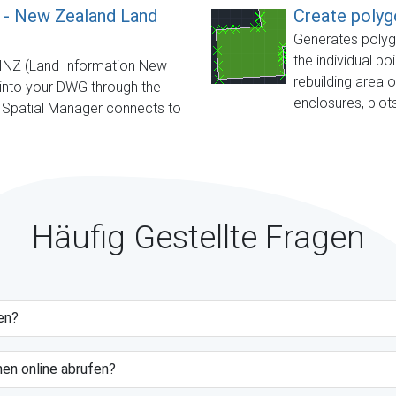
 - New Zealand Land
Create polyg
Generates polygo
the individual po
LINZ (Land Information New
rebuilding area 
 into your DWG through the
enclosures, plots
 Spatial Manager connects to
Häufig Gestellte Fragen
en?
nen online abrufen?