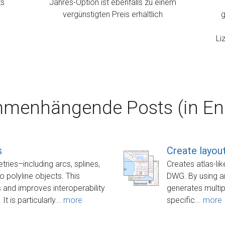
ts
Jahres-Option ist ebenfalls zu einem
vergünstigten Preis erhältlich
g
Li
menhängende Posts (in Eng
s
Create layou
ies–including arcs, splines,
Creates atlas-li
to polyline objects. This
DWG. By using an
s and improves interoperability
generates multi
 is particularly...
more
specific...
more