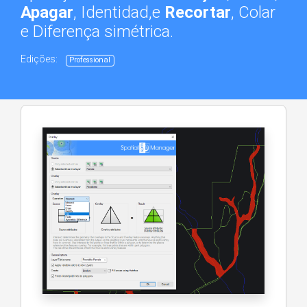
Apagar
, Identidad,e
Recortar
, Colar
e Diferença simétrica.
Edições:
Professional