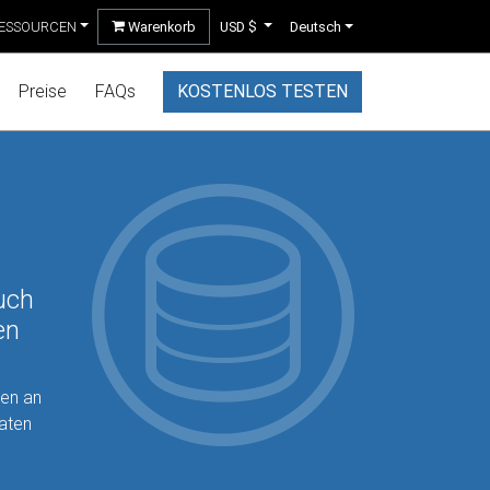
ESSOURCEN
Warenkorb
USD $
Deutsch
Preise
FAQs
KOSTENLOS TESTEN
uch
en
sen an
Daten