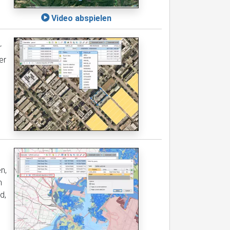
Video abspielen
r
er
n,
n
d,