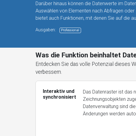
Darüber hinaus können die Datenwerte im Daten
Auswählen von Elementen nach Abfragen oder 
bietet auch Funktionen, mit denen Sie auf di
Ausgaben:
Professional
Was die Funktion beinhaltet Dat
Entdecken Sie das volle Potenzial dieses 
verbessern.
Interaktiv und
Das Datenraster ist das 
synchronisiert
Zeichnungsobjekten zugeo
Datenverwaltung sind die 
Änderungen werden autom