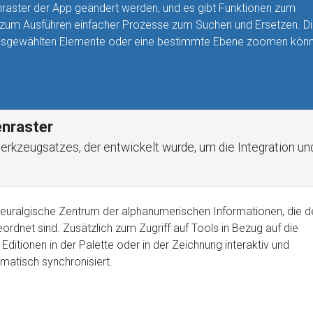
raster der App geändert werden, und es gibt Funktionen zum
zum Ausführen einfacher Prozesse zum Suchen und Ersetzen. D
e ausgewählten Elemente oder eine bestimmte Ebene zoomen kön
enraster
Werkzeugsatzes, der entwickelt wurde, um die Integration 
neuralgische Zentrum der alphanumerischen Informationen, die d
rdnet sind. Zusätzlich zum Zugriff auf Tools in Bezug auf die
Editionen in der Palette oder in der Zeichnung interaktiv und
atisch synchronisiert.