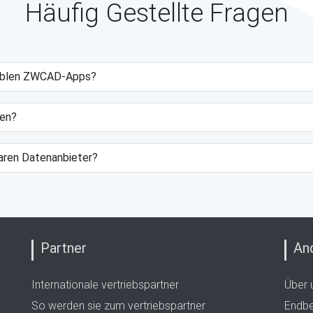
Häufig Gestellte Fragen
tiblen ZWCAD-Apps?
gen?
baren Datenanbieter?
Partner
An
Internationale vertriebspartner
Über 
So werden sie zum vertriebspartner
Endbe