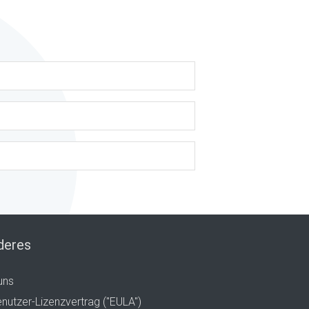
deres
uns
nutzer-Lizenzvertrag ("EULA")