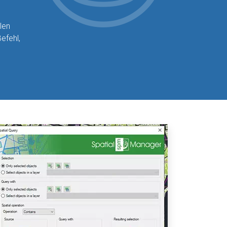
len
efehl,