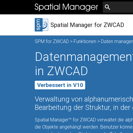
Spatial Manager for ZWCAD
SPM for ZWCAD
>
Funktionen
> Daten manage
Datenmanagement,
in ZWCAD
Verbessert in V10
Verwaltung von alphanumerisch
Bearbeitung der Struktur, in d
Spatial Manager™ for ZWCAD verwaltet die alp
die Objekte angehängt werden. Benutzer können 