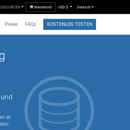
ESSOURCEN
Warenkorb
USD $
Deutsch
Preise
FAQs
KOSTENLOS TESTEN
g
 und
sen an
Daten