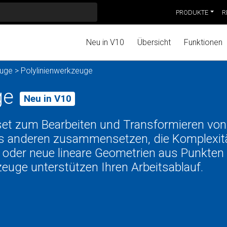
PRODUKTE
R
Neu in V10
Übersicht
Funktionen
uge
> Polylinienwerkzeuge
ge
Neu in V10
set zum Bearbeiten und Transformieren von
 aus anderen zusammensetzen, die Komplexit
 oder neue lineare Geometrien aus Punkten
euge unterstützen Ihren Arbeitsablauf.